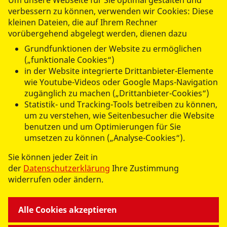
Um unsere Webseite für Sie optimal gestalten und
verbessern zu können, verwenden wir Cookies: Diese
kleinen Dateien, die auf Ihrem Rechner
vorübergehend abgelegt werden, dienen dazu
Abschicken
Grundfunktionen der Website zu ermöglichen
(„funktionale Cookies“)
in der Website integrierte Drittanbieter-Elemente
wie Youtube-Videos oder Google Maps-Navigation
zugänglich zu machen („Drittanbieter-Cookies“)
Statistik- und Tracking-Tools betreiben zu können,
ASB PFLEGEHEIM "LINDENHOF"
um zu verstehen, wie Seitenbesucher die Website
benutzen und um Optimierungen für Sie
umsetzen zu können („Analyse-Cookies“).
WIR ÜBER UNS
Sie können jeder Zeit in
der
Datenschutzerklärung
Ihre Zustimmung
widerrufen oder ändern.
Alle Cookies akzeptieren
© 2026 ASB REGIO