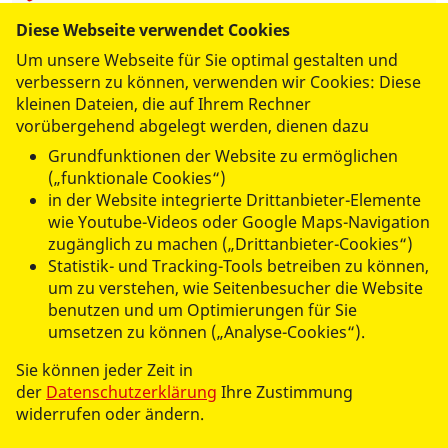
Fax: 038206 1377401
Diese Webseite verwendet Cookies
lindenhof@asb-mv.de
Um unsere Webseite für Sie optimal gestalten und
verbessern zu können, verwenden wir Cookies: Diese
Anschrift
kleinen Dateien, die auf Ihrem Rechner
vorübergehend abgelegt werden, dienen dazu
Fritz-Reuter-Straße 11
Grundfunktionen der Website zu ermöglichen
18181 Graal-Müritz
(„funktionale Cookies“)
in der Website integrierte Drittanbieter-Elemente
wie Youtube-Videos oder Google Maps-Navigation
zugänglich zu machen („Drittanbieter-Cookies“)
Statistik- und Tracking-Tools betreiben zu können,
ASB PFLEGEHEIM "LINDENHOF"
um zu verstehen, wie Seitenbesucher die Website
benutzen und um Optimierungen für Sie
umsetzen zu können („Analyse-Cookies“).
WIR ÜBER UNS
Sie können jeder Zeit in
der
Datenschutzerklärung
Ihre Zustimmung
widerrufen oder ändern.